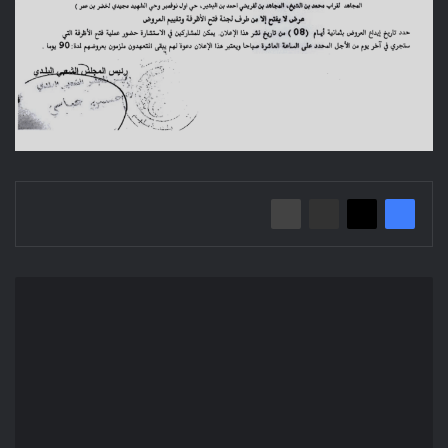
إعلان
عن
استشارة
مفتوحة
2026/11
بلدية
خطوطي
سد