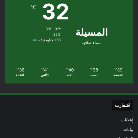
32
℃
المسيلة
39º - 32º
25%
1.66 كيلومتر/ساعة
سماء صافية
38
41
40
38
39
℃
℃
℃
℃
℃
الجمعة
السبت
الأحد
الأثنين
الثلاثاء
اشعارت
إعلانات
بيانات