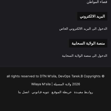
فضاء المواطن
البريد الالكتروني
الدخول الى البريد الالكتروني الخاص
منصة الولاية السحابية
الدخول الى منصة الولاية السحابية
all rights reserved to DTN M'sila, DevOps Tarek.B Copyrights ©
2026 ولاية المسيلة | Wilaya M'sila
روابـط مفيـدة
خريطة الموقـع
تنويه قـانوني
اتصل بنا
فيسبوك
‫X
‫YouTube
انستقرام