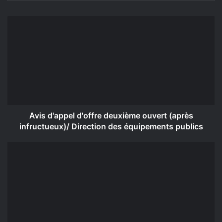
Avis
d'appel
d'offre
deuxième
ouvert
(après
infructueux)/
Direction
des
équipements
Avis d'appel d'offre deuxième ouvert (après
publics
infructueux)/ Direction des équipements publics
Avis
d'appel
d'offre
ouvert/
Direction
des
équipements
publics