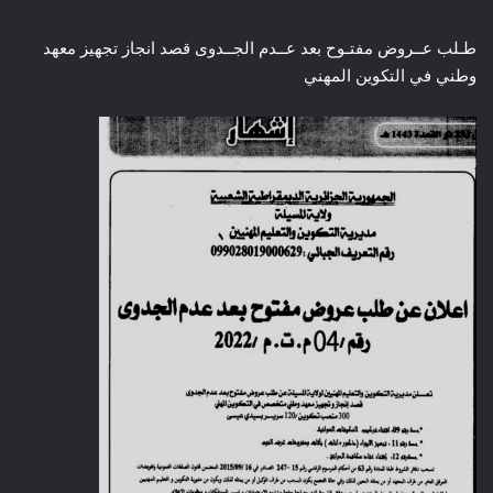
طـلب عــروض مفتـوح بعد عــدم الجــدوى قصد انجاز تجهيز معهد
وطني في التكوين المهني