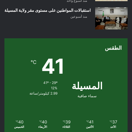
منذ أسبوع واحد
استقبالات المواطنين على مستوى مقر ولاية المسيلة
منذ أسبوعين
الطقس
41
℃
المسيلة
41º - 29º
12%
2.99 كيلومتر/ساعة
سماء صافية
40
40
39
41
37
℃
℃
℃
℃
℃
الأحد
الأثنين
الثلاثاء
الأربعاء
الخميس