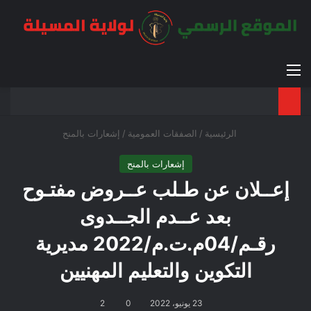
القائمة
بح
الوضع ا
الرئيسية
/
الصفقات العمومية
/
إشعارات بالمنح
إشعارات بالمنح
إعــلان عن طـلب عــروض مفتـوح
بعد عــدم الجــدوى
رقـم/04م.ت.م/2022 مديرية
التكوين والتعليم المهنيين
23 يونيو، 2022
0
2