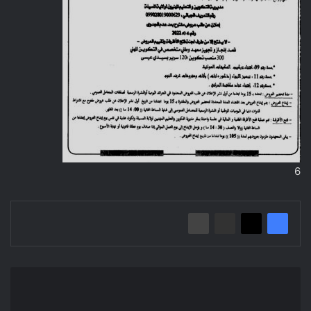
6
إعــلان
عن
المنـح