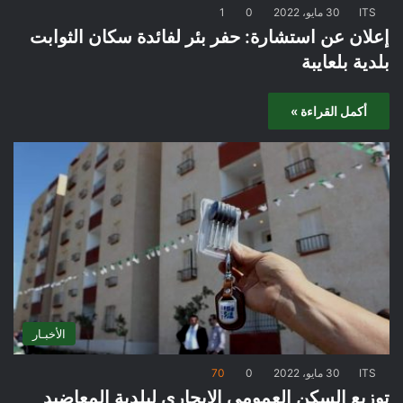
ITS
30 مايو، 2022
0
1
إعلان عن استشارة: حفر بئر لفائدة سكان الثوابت
بلدية بلعايبة
أكمل القراءة »
الأخبـار
ITS
30 مايو، 2022
0
70
توزيع السكن العمومي الايجاري لبلدية المعاضيد