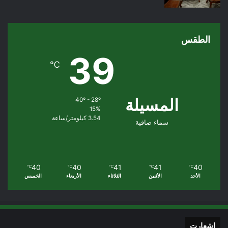
الطقس
39
℃
المسيلة
40º - 28º
15%
3.54 كيلومتر/ساعة
سماء صافية
40
40
41
41
40
℃
℃
℃
℃
℃
الأحد
الأثنين
الثلاثاء
الأربعاء
الخميس
اشعارت