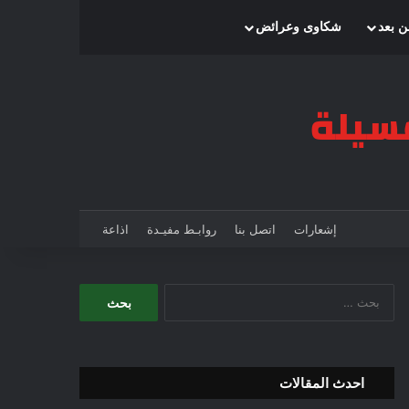
بحث عن
إضافة عمود جانبي
الوضع المظلم
ن بعد
شكاوى وعرائض
إشعارات
اتصل بنا
روابـط مفيـدة
اذاعة
ا
ل
ب
ح
ث
احدث المقالات
ع
ن