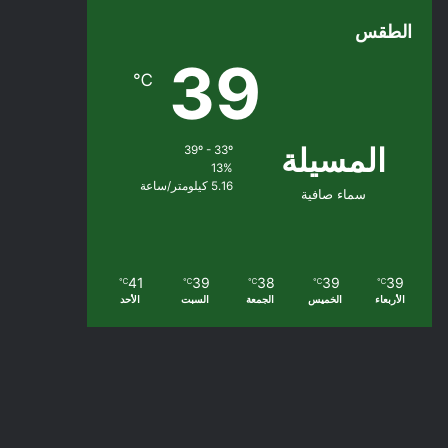
الطقس
39
℃
المسيلة
39º - 33º
13%
5.16 كيلومتر/ساعة
سماء صافية
41
39
38
39
39
℃
℃
℃
℃
℃
الأربعاء
الخميس
الجمعة
السبت
الأحد