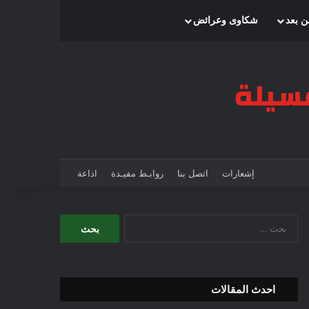
بحث عن
إضافة عمود جانبي
الوضع المظلم
ن بعد
شكاوى وعرائض
إشعارات
اتصل بنا
روابـط مفيـدة
اذاعة
ا
ل
ب
ح
ث
احدث المقالات
ع
ن