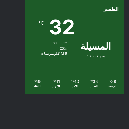
الطقس
32
℃
المسيلة
39º - 32º
25%
1.66 كيلومتر/ساعة
سماء صافية
38
41
40
38
39
℃
℃
℃
℃
℃
الجمعة
السبت
الأحد
الأثنين
الثلاثاء