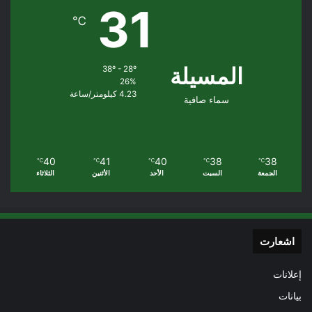
31
℃
المسيلة
38º - 28º
26%
4.23 كيلومتر/ساعة
سماء صافية
40
41
40
38
38
℃
℃
℃
℃
℃
الجمعة
السبت
الأحد
الأثنين
الثلاثاء
اشعارت
إعلانات
بيانات