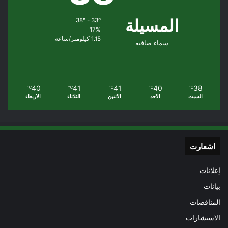
المسيلة
38º - 33º
17%
1.15 كيلومتر/ساعة
سماء صافية
40
41
41
40
38
℃
℃
℃
℃
℃
السبت
الأحد
الأثنين
الثلاثاء
الأربعاء
اشعارت
إعلانات
بيانات
المناقصات
الاستشارات