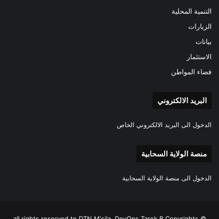
التنمية المحلية
الزيارات
بيانات
الاستثمار
فضاء المواطن
البريد الالكتروني
الدخول الى البريد الالكتروني الخاص
منصة الولاية السحابية
الدخول الى منصة الولاية السحابية
all rights reserved to DTN M'sila, DevOps Tarek.B Copyrights ©