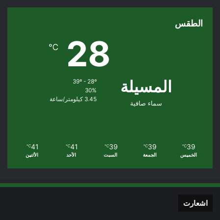
الطقس
28
℃
المسيلة
39º - 28º
30%
3.45 كيلومتر/ساعة
سماء صافية
41
41
39
39
39
℃
℃
℃
℃
℃
الخميس
الجمعة
السبت
الأحد
الأثنين
اشعارت