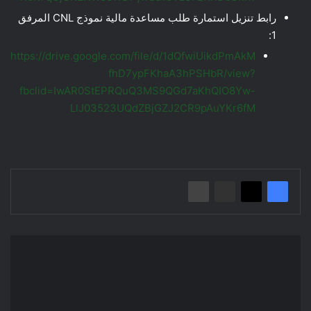
رابط تنزيل استمارة طلب مساعدة مالية نموذج CNL المرفق
1:
https://drive.google.com/file/d/1dQfwiUikdPmAkM
fhD7ypFKhaA3hPSHbR/view?
fbclid=IwAR0StEPRQuQ3MS9QGd7aKhQIO8Yw-
LlJ03523UQdZBjGZJ2CR9pAuYKr6fM
المصادقة
على
النتائج
النهائية
لحملة