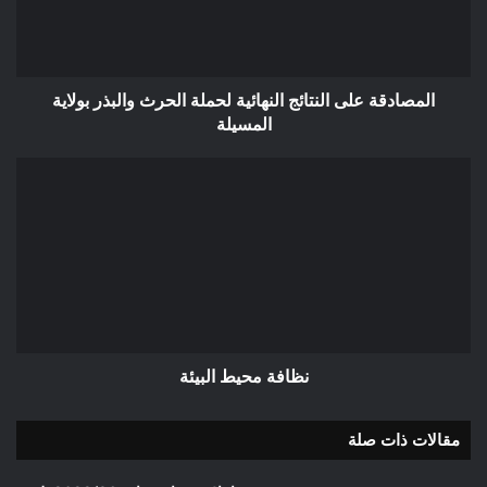
الحرث
والبذر
بولاية
المسيلة
المصادقة على النتائج النهائية لحملة الحرث والبذر بولاية
المسيلة
نظافة
محيط
البيئة
نظافة محيط البيئة
مقالات ذات صلة