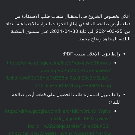
اعلان بخصوص الشروع في استقبال ملفات طلب الاستفادة من
قطعة أرض صالحة للبناء في إطار التجزئات الترابية الاجتماعية ابتداء
من: 25-03-2024 إلى غاية 30-04-2024، على مستوى المكتبة
البلدية المجاهد وضاح محمد.
رابط تنزيل الإعلان بصيغة PDF:
https://drive.google.com/file/d/1da4juwo91mwus
qGm3jpR0PSMX4FCGSEp/view?
fbclid=IwAR3oC8YbjCUZS5mIRLulh25cBM6Ltbg_
lN2L9uHRaD6XVhsqaHER8P3Te5g
رابط تنزيل استمارة طلب الحصول على قطعة أرض صالحة
للبناء:
https://drive.google.com/file/d/1dCm3rLhS_Wglvs
gVUc_qjquJdsLBFIMk/view?
fbclid=IwAR2GlqqJaNHeTG_qCBLXBG-
R0K7qOjUKENWe6WDl-jwSaYJYzSrQRXDcUMw