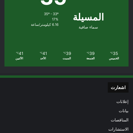
المسيلة
35º - 33º
17%
6.16 كيلومتر/ساعة
سماء صافية
41
41
39
39
35
℃
℃
℃
℃
℃
الخميس
الجمعة
السبت
الأحد
الأثنين
اشعارت
إعلانات
بيانات
المناقصات
الاستشارات