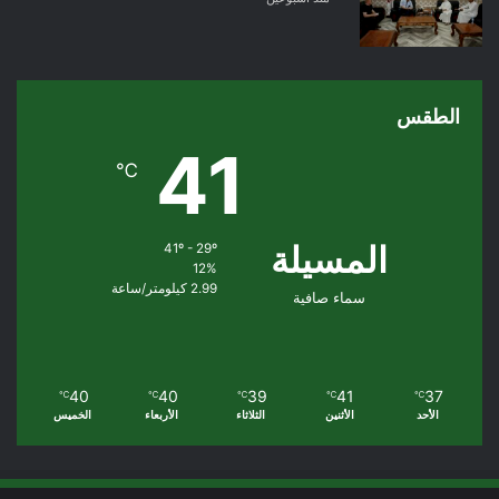
الطقس
41
℃
المسيلة
41º - 29º
12%
2.99 كيلومتر/ساعة
سماء صافية
40
40
39
41
37
℃
℃
℃
℃
℃
الأحد
الأثنين
الثلاثاء
الأربعاء
الخميس