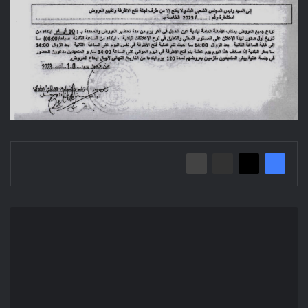
Avis
d'annulation
d'attribution
provisoire/
Direction
des
equipements