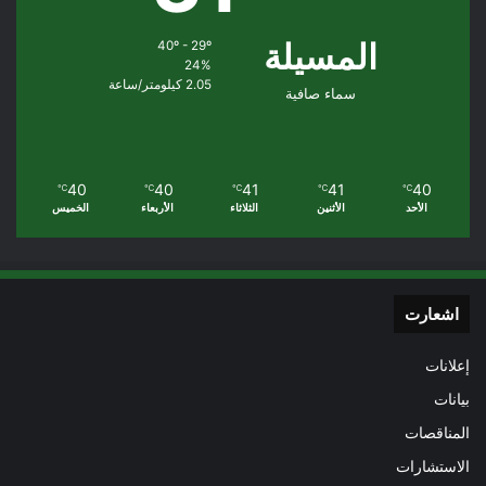
المسيلة
40º - 29º
24%
2.05 كيلومتر/ساعة
سماء صافية
40
40
41
41
40
℃
℃
℃
℃
℃
الأحد
الأثنين
الثلاثاء
الأربعاء
الخميس
اشعارت
إعلانات
بيانات
المناقصات
الاستشارات