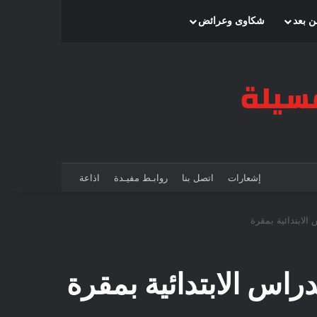
بحث عن
إضافة عمود جانبي
الوضع المظلم
ن بعد
شكاوى وعرائض
إشعارات
اتصل بنا
روابـط مفيـدة
اذاعة