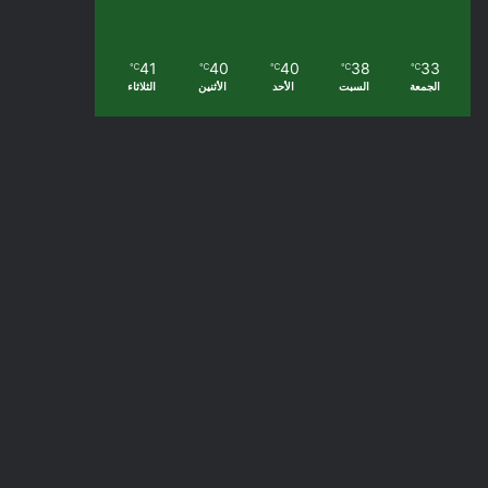
41
40
40
38
33
℃
℃
℃
℃
℃
الجمعة
السبت
الأحد
الأثنين
الثلاثاء