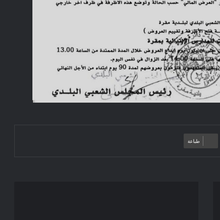
طباعة
إعلان
عن
استشارة
2022/53: