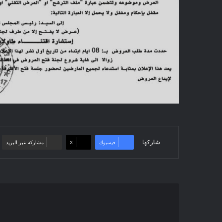
شاركها
فيسبوك
‫X
مشاركة عبر البريد
إعلان
عن
استشارة
2022/51: