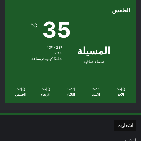
الطقس
35
℃
المسيلة
40º - 28º
20%
5.44 كيلومتر/ساعة
سماء صافية
40
40
41
41
40
℃
℃
℃
℃
℃
الأحد
الأثنين
الثلاثاء
الأربعاء
الخميس
اشعارت
إعلانات