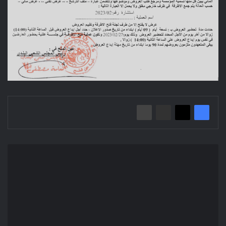
إعلان
عن
استشارة
2023/03
بلدية
جبل
امساعد