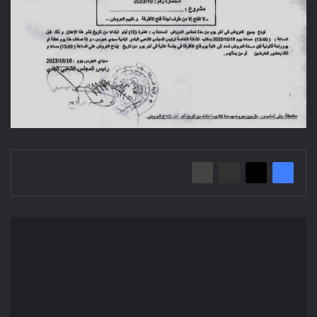
إعلان
عن
استشارة
مفتوحة
2023/23
بلدية
عين