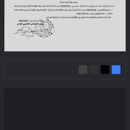
إعلان
عن
استشارة
2023/21
بلدية
جبل
امساعد