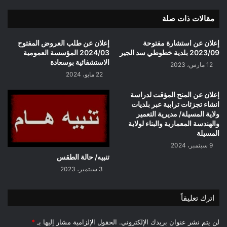
هجرس/
مقالات ذات صلة
مديرية
التجهيزات
العمومية
إعلان عن استشارة مفتوحة
إعلان عن طلب العروض المفتوح
لولاية
2023/09 بلدية خطوطي سد الجير
2024/03 المؤسسة العمومية
المسيلة
الاستشفائية بوسعادة
12 مارس، 2023
22 مايو، 2024
إعلان عن المنح المؤقت لدراسة
انشاء تجزئات ترابية عبر بلديات
ولاية المسيلة/ مديرية التعمير
والهندسة المعمارية والبناء لولاية
المسيلة
9 سبتمبر، 2024
تنبیه/ حالة الطقس
3 سبتمبر، 2023
اترك تعليقاً
لن يتم نشر عنوان بريدك الإلكتروني.
الحقول الإلزامية مشار إليها بـ
*