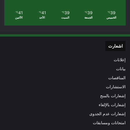
41
41
39
39
39
℃
℃
℃
℃
℃
الخميس
الجمعة
السبت
الأحد
الأثنين
اشعارت
إعلانات
بيانات
المناقصات
الاستشارات
إشعارات بالمنح
إشعارات بالإلغاء
إشعارات عدم الجدوى
امتحانات ومسابقات