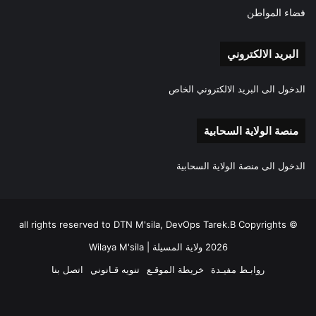
فضاء المواطن
البريد الالكتروني
الدخول الى البريد الالكتروني الخاص
منصة الولاية السحابية
الدخول الى منصة الولاية السحابية
all rights reserved to DTN M'sila, DevOps Tarek.B Copyrights ©
2026 ولاية المسيلة | Wilaya M'sila
روابـط مفيـدة
خريطة الموقـع
تنويه قـانوني
اتصل بنا
فيسبوك
‫X
‫YouTube
انستقرام