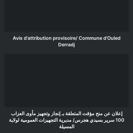
d'Ouled
Derradj
Avis d'attribution provisoire/ Commune d'Ouled
Derradj
إعلان
عن
منح
مؤقت
المتعلقة
بـ
إنجاز
وتجهيز
مأوى
العزاب
إعلان عن منح مؤقت المتعلقة بـ إنجاز وتجهيز مأوى العزاب
100
100 سرير بسيدي هجرس/ مديرية التجهيزات العمومية لولاية
سرير
المسيلة
بسيدي