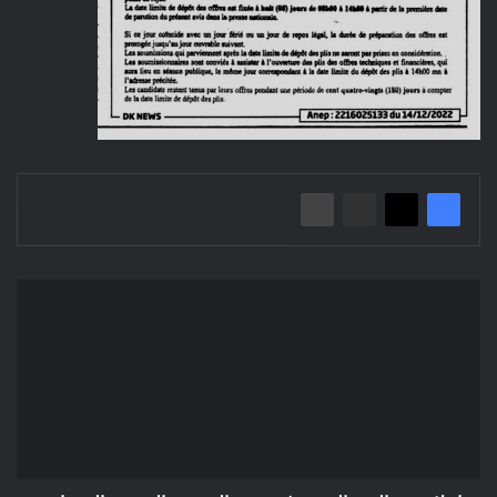
إعلان
عن
المنح
المؤقت/
مديرية
التعمير
والهندسة
المعمارية
والبناء