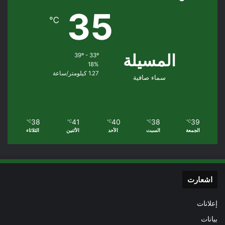
35
℃
المسيلة
39º - 33º
18%
1.27 كيلومتر/ساعة
سماء صافية
38
41
40
38
39
℃
℃
℃
℃
℃
الجمعة
السبت
الأحد
الأثنين
الثلاثاء
اشعارت
إعلانات
بيانات