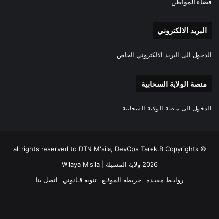
فضاء المواطن
البريد الالكتروني
الدخول الى البريد الالكتروني الخاص
منصة الولاية السحابية
الدخول الى منصة الولاية السحابية
all rights reserved to DTN M'sila, DevOps Tarek.B Copyrights ©
2026 ولاية المسيلة | Wilaya M'sila
روابـط مفيـدة
خريطة الموقـع
تنويه قـانوني
اتصل بنا
فيسبوك
‫X
‫YouTube
انستقرام