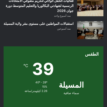
فعاليات الحفل الولائي لتكريم متفوقي الامتحانات
الرسمية لشهادتي البكالوريا والتعليم المتوسط دورة
جوان 2026
منذ أسبوع واحد
استقبالات المواطنين على مستوى مقر ولاية المسيلة
منذ أسبوعين
الطقس
39
℃
المسيلة
40º - 28º
15%
2.26 كيلومتر/ساعة
سماء صافية