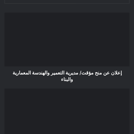
إعلان
عن
منح
مؤقت/
مديرية
التعمير
والهندسة
المعمارية
والبناء
إعلان عن منح مؤقت/ مديرية التعمير والهندسة المعمارية
والبناء
إعلان
عن
عدم
جدوى/
مديرية
الوحدة
الولائية