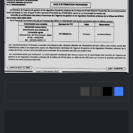
إعلان
عن
منح
مؤقت