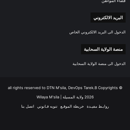
فضاء المواطن
البريد الالكتروني
الدخول الى البريد الالكتروني الخاص
منصة الولاية السحابية
الدخول الى منصة الولاية السحابية
all rights reserved to DTN M'sila, DevOps Tarek.B Copyrights ©
2026 ولاية المسيلة | Wilaya M'sila
روابـط مفيـدة
خريطة الموقـع
تنويه قـانوني
اتصل بنا
فيسبوك
‫X
‫YouTube
انستقرام