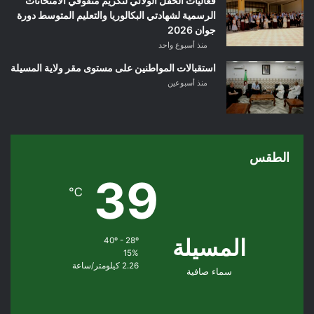
فعاليات الحفل الولائي لتكريم متفوقي الامتحانات
الرسمية لشهادتي البكالوريا والتعليم المتوسط دورة
جوان 2026
منذ أسبوع واحد
استقبالات المواطنين على مستوى مقر ولاية المسيلة
منذ أسبوعين
الطقس
39
℃
المسيلة
40º - 28º
15%
2.26 كيلومتر/ساعة
سماء صافية