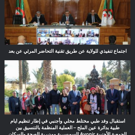
للولاية
عن
طريق
تقنية
التحاضر
المرئي
عن
بعد
اجتماع تنفيذي للولاية عن طريق تقنية التحاضر المرئي عن بعد
استقبال
وفد
طبي
مختلط
محلي
وأجنبي
في
إطار
تنظيم
ايام
استقبال وفد طبي مختلط محلي وأجنبي في إطار تنظيم ايام
طبية
طبية بدائرة عين الملح – العملية المنظمة بالتنسيق بين
بدائرة
الجمعية الأجنبية Avonir السويسرية ومديرية الصحة والسكان