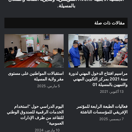
عين
بالمسيلة.
الملح
–
العملية
مقالات ذات صلة
المنظمة
بالتنسيق
بين
الجمعية
الأجنبية
Avonir
السويسرية
ومديرية
مراسيم افتتاح الدخول المهني لدورة
استقبالات المواطنين على مستوى
الصحة
سنة 2021 بمركز التكوين المهني
مقر ولاية المسيلة
والسكان
والتمهين بالمسيلة 01
5 مارس، 2025
بالمسيلة.
13 أكتوبر، 2021
فعاليات الطبعة الرابعة للمؤتمر
اليوم الدراسي حول “استخدام
الإفريقي للمؤسسات الناشئة
الخدمات الرقمية للصندوق الوطني
للتقاعد من طرف الإدارات
7 ديسمبر، 2025
العمومية”
10 مارس، 2024