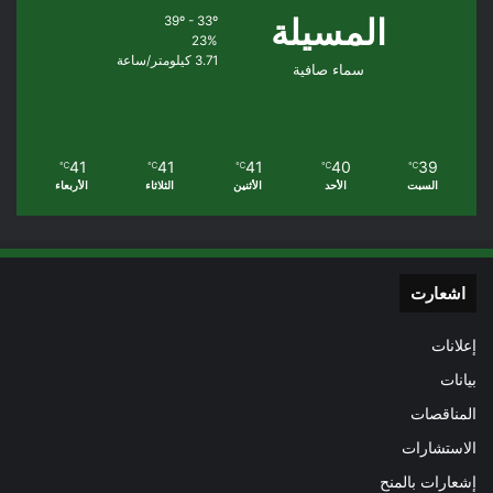
المسيلة
39º - 33º
23%
3.71 كيلومتر/ساعة
سماء صافية
41
41
41
40
39
℃
℃
℃
℃
℃
السبت
الأحد
الأثنين
الثلاثاء
الأربعاء
اشعارت
إعلانات
بيانات
المناقصات
الاستشارات
إشعارات بالمنح