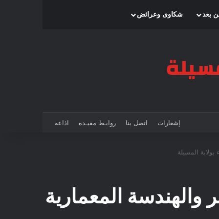
بحث عن
إضافة عمود جانبي
الوضع المظلم
ن بعد
شكاوى وعرائض
إشعارات
اتصل بنا
روابـط مفيـدة
اذاعة
 بولاية المسيلة
ر والهندسة المعمارية