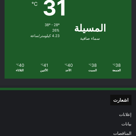
31
℃
المسيلة
38º - 28º
26%
4.23 كيلومتر/ساعة
سماء صافية
40
41
40
38
38
℃
℃
℃
℃
℃
الجمعة
السبت
الأحد
الأثنين
الثلاثاء
اشعارت
إعلانات
بيانات
المناقصات