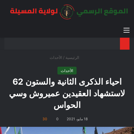
القائمة
بح
الوضع ا
الرئيسية
/
الأحداث
الأحداث
احياء الذكرى الثانية والستون 62
لاستشهاد العقيدين عميروش وسي
الحواس
18 مايو، 2021
0
30