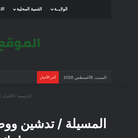
الرئيسية
الولايــة
التنمية المحلية
الا
السبت, 8أغسطس 2026
آخر الأخبار
الرئيسية
/
الأخبـار
/
المسيلة / تدشين ووض