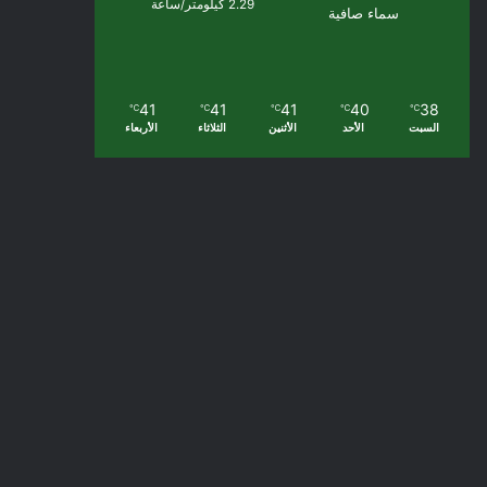
2.29 كيلومتر/ساعة
سماء صافية
41
41
41
40
38
℃
℃
℃
℃
℃
السبت
الأحد
الأثنين
الثلاثاء
الأربعاء