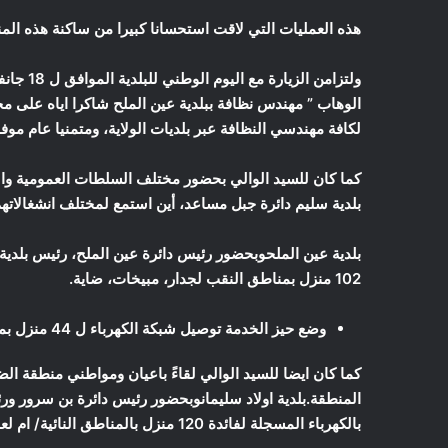
هذه العمليات التي لاقت استحسانا كبيرا من ساكنة هذه المنا
ولتزامن 
الوهاب ” مهندس نظافة ببلدية عين الملح شاكرا اياه على مج
لكافة مهندسي النظافة عبر بلديات الولاية، ومتمنيا عام م
كما كان للسيد الوالي بحضور مختلف السلطات العمومية والمح
بلدية سليم دائرة جبل مساعد، أين استمع لمختلف انشغالاتهم
بلدية عين الملح
وبحضور رئيس دائرة عين الملح، رئيس بلدية 
102 منزل بمناطق النقب لجدار، مبيخات، ضاية.
وضع حيز الخدمة توصيل شبكة الكهرباء ل 44 منزل بمنطقة الضاية.
المنطقة.
بلدية اولاد سليمان
وبحضور رئيس دائرة بن سرور ورئ
بالكهرباء المسجلة لفائدة 120 منزل بالمناطق النائية/ ام لعجول، عطف النعام.