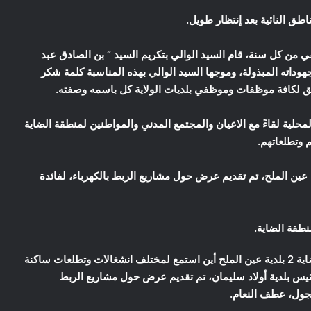
طق النائية بعد إنتظار طويل.
الزيارة مع اليوم الوطني للبلدية الموافق ل 18 جانفي من كل سنة، قام السيد الوالي بتكريم السيد ” بن الصادق عبد
هوداته المبذولة، وموجها السيد الوالي بهذه المناسبة كلمة شكر
وفق لكافة موظفات وموظفي بلديات الولاية كل باسمه وصفته.
لية لقاءً مع الاعيان والمجتمع المدني والمواطنين لمنطقة الضاية
 وتطلعاتهم.
عين الملح، تم تقديم عرض حول مشاريع الربط بالكهرباء، لفائدة
كما كان ايضا للسيد الوالي لقاءً باعيان ومواطني منطقة الضاية 2 بلدية عين الملح أين استمع لمختلف انشغالات وتطلعات ساكنة
يس بلدية أولاد سليمان، تم تقديم عرض حول مشاريع الربط