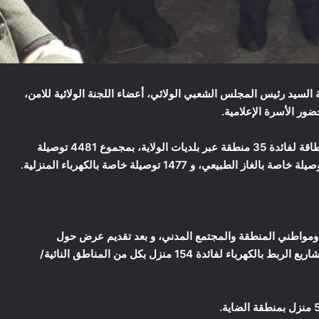
 18-01-2022 والي الولاية رفقة السيد رئيس المجلس الشعبي الولائي، أعضاء اللجنة الولائية للامن،
ضور الأسرة الإعلامية.
على تدشين ووضع حيز الخدمة لعمليات هامة تخص قطاع الطاقة لفائدة 35 منطقة عبر بلديات الولاية، بمجموع 4481 توصيلة
ومواطني المنطقة والمجتمع المدني، و بعد تقديم عرض حول
المشاريع المسجلة لفائدة المناطق النائية بالولاية، و حول مشاريع الربط بالكهرباء لفائدة 154 منزل بكل من المناطق النائية/