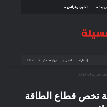
بحث عن
إضافة عمود جانبي
الوضع المظلم
ن بعد
شكاوى وعرائض
إشعارات
اتصل بنا
روابـط مفيـدة
اذاعة
مة تخص قطاع الطاقة