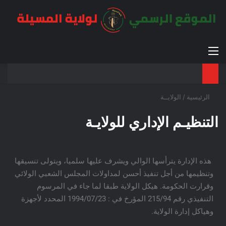
الرئيسية
/
الولايــة
التنظيـم الإداري للولايـة
هذه الإدارة يترأسها الوالي ويشرف عليها سلميا، ويتولى تنسيقها
وتنظيمها من أجل تنفيذ أحسن لمداولات المجلس الشعبي الولائي
وقرارت الحكومة. هيكل الولاية طبقا لما جاء في المرسوم
التنفيذي رقم 215/94 المؤرخ في : 1994/07/23 المحدد لأجهزة
وهياكل إدارة الولاية.