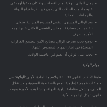
يمثل الوالي الولاية أمام القضاء سواء كان مدعيا أومدعى
عليه مادامت الحالات التي يكون فيها طرفا نزاع الدولة
والجماعات المحلية.
يعد الوالي المستوى التقني لمشروع الميزانية ويتولى
تنفيذها بعد مصادقة المجلس الشعبي الولائي عليها، وهو
الأمر بالصرف.
توضع تحت تصرف الوالي مصالح الأمن لتطبيق القرارات
المتخذة في إطار المهام المنصوص عليها.
يجب على الوالي أن يقيم في عاصمة الولاية.
مهام الولاية
طبقا لأحكام القانون 90 – 09 ولاسيما المادة الأولى”
الولاية
” هي
جماعات عمومية إقليمية تتمتع بالشخصية المعنوية والاستقلال
المالي، وتشكل مقاطعة إدارية للدولة، وتنشأ هذه الأخيرة بموجب
قانون، توكل لها مهام الآتية :
السهر على تلبية حاجات ورغبات المواطنين وهذا بتأمين