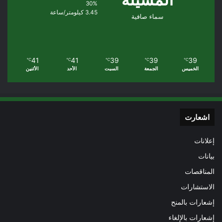
30%
3.45 كيلومتر/ساعة
سماء صافية
41
41
39
39
39
℃
℃
℃
℃
℃
الخميس
الجمعة
السبت
الأحد
الأثنين
اشعارت
إعلانات
بيانات
المناقصات
الاستشارات
إشعارات بالمنح
إشعارات بالإلغاء