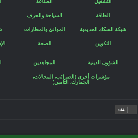
التشغيل
الصناعة
ا
الطاقة
السياحة والحرف
شبكة السكك الحديدية
الموانئ والمطارات
ش
التكوين
الصحة
الإ
الشؤون الدينية
المجاهدين
ا
مؤشرات أخرى (الضرائب، المجالات،
الجمارك، التأمين)
طباعة