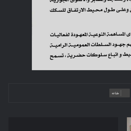
طباعة
إعـلان
عن