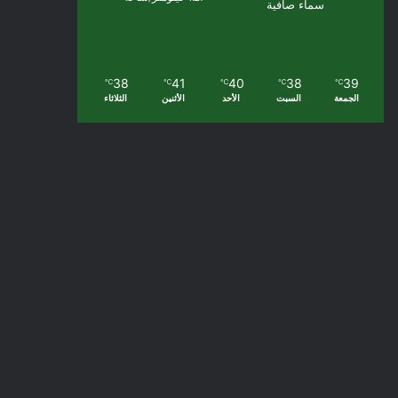
سماء صافية
38
41
40
38
39
℃
℃
℃
℃
℃
الجمعة
السبت
الأحد
الأثنين
الثلاثاء