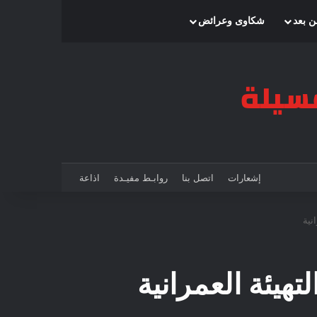
بحث عن
إضافة عمود جانبي
الوضع المظلم
ن بعد
شكاوى وعرائض
إشعارات
اتصل بنا
روابـط مفيـدة
اذاعة
نية
تهيئة العمرانية