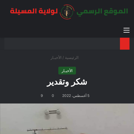
القائمة
بح
الوضع ا
الرئيسية
/
الأخبـار
الأخبـار
شكر وتقدير
5 أغسطس، 2022
0
9