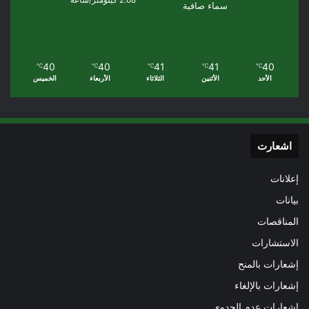
2.68 كيلومتر/ساعة
سماء صافية
40
40
41
41
40
℃
℃
℃
℃
℃
الأحد
الأثنين
الثلاثاء
الأربعاء
الخميس
اشعارت
إعلانات
بيانات
المناقصات
الاستشارات
إشعارات بالمنح
إشعارات بالإلغاء
إشعارات عدم الجدوى