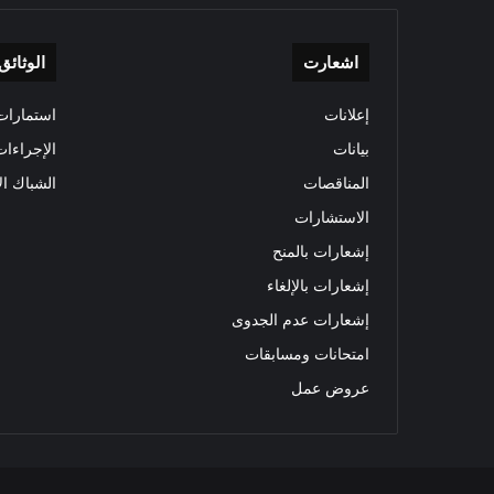
اشعارت
الوثائق
إعلانات
استمارات 
بيانات
الإجراءات
المناقصات
الشباك ال
الاستشارات
إشعارات بالمنح
إشعارات بالإلغاء
إشعارات عدم الجدوى
امتحانات ومسابقات
عروض عمل