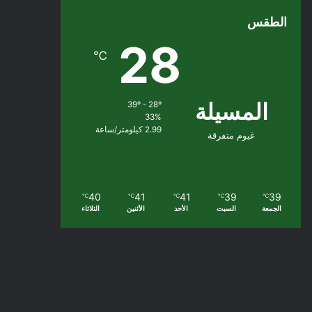
الطقس
28
℃
المسيلة
39º - 28º
33%
2.99 كيلومتر/ساعة
غيوم متفرقة
40
41
41
39
39
℃
℃
℃
℃
℃
الجمعة
السبت
الأحد
الأثنين
الثلاثاء