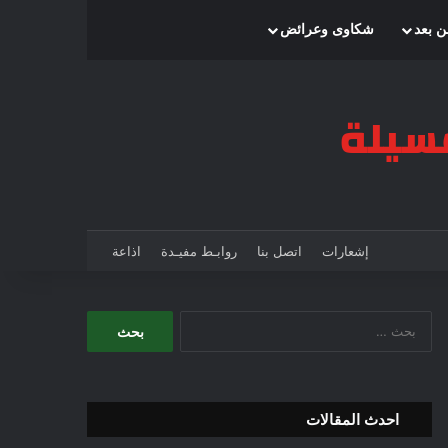
بحث عن
إضافة عمود جانبي
الوضع المظلم
ن بعد
شكاوى وعرائض
إشعارات
اتصل بنا
روابـط مفيـدة
اذاعة
ا
ل
ب
ح
ث
احدث المقالات
ع
ن