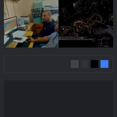
إعلان
عن
استشارة
2023/14
بلدية
أولاد
ماضي