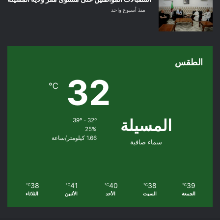
منذ أسبوع واحد
الطقس
32
℃
المسيلة
39º - 32º
25%
1.66 كيلومتر/ساعة
سماء صافية
38
41
40
38
39
℃
℃
℃
℃
℃
الجمعة
السبت
الأحد
الأثنين
الثلاثاء