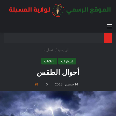
القائمة
بح
الوضع ا
الرئيسية
/
إشعارات
إشعارات
إعلانات
أحوال الطقس
14 سبتمبر، 2023
0
28