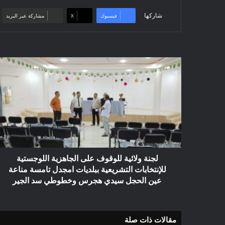
شاركها
فيسبوك
‫X
مشاركة عبر البريد
لجنة
ولائية
للوقوف
على
الجاهزية
اللوجستية
للإنتخابات
التشريعية
ببلديات
امجدل
لجنة ولائية للوقوف على الجاهزية اللوجستية
تامسة
للإنتخابات التشريعية ببلديات امجدل تامسة مناعة
مناعة
عين الحجل سيدي هجرس وخطوطي سد الجير
عين
الحجل
سيدي
مقالات ذات صلة
هجرس