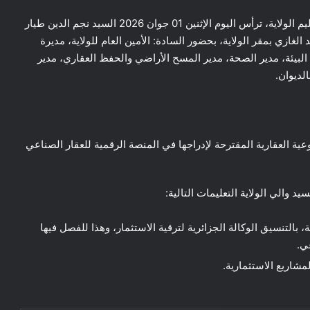
المسيلة/ في إطار متابعة وتشجيع الاستثمار على مستوى إقليم الولاية، ترأس اليوم الإثنين 01 جوان 2026 السيد نجم الدين طيار
الغازي بمقر الولاية، بحضور السادة: الأمين العام للولاية، مديرة
ة البيئة، مدير الصحة، مدير المسح الأراضي والحفظ العقاري، مدير
لديوان.
وعية العقارية المقترحة لإدراجها في المنصة الرقمية للعقار الصناعي
والي الولاية التعليمات التالية:
 بالتنسيق الوكالة الجزائرية لترقية الاستثمار، وهذا للفصل فيها
ي.
مشاريع الاستثمارية.