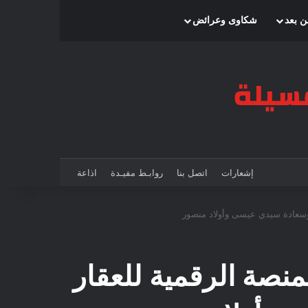
بحث عن
إضافة عمود جانبي
الوضع المظلم
ن بعد
شكاوى وعرائض
إشعارات
اتصل بنا
روابـط مفيـدة
اذاعة
بوسعادة سيدي عيسى وأولاد منصور
منصة الرقمية للعقار