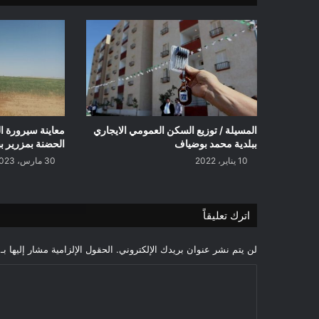
وخطوطي
سد
الجير
المسيلة / توزيع السكن العمومي الايجاري
معاينة سيرورة ا
ببلدية محمد بوضياف
الحضنة بمزرير بب
10 يناير، 2022
30 مارس، 2023
اترك تعليقاً
لن يتم نشر عنوان بريدك الإلكتروني.
الحقول الإلزامية مشار إليها بـ
ا
ل
ت