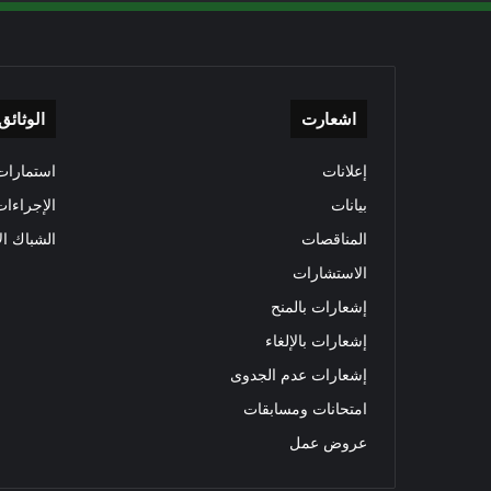
اشعارت
الوثائق
إعلانات
استمارات 
بيانات
الإجراءات
المناقصات
الشباك ال
الاستشارات
إشعارات بالمنح
إشعارات بالإلغاء
إشعارات عدم الجدوى
امتحانات ومسابقات
عروض عمل