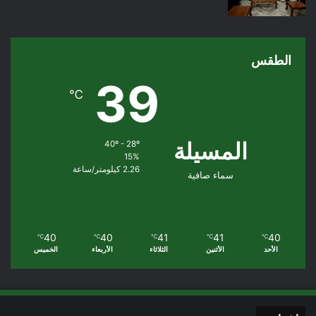
الطقس
39
℃
المسيلة
40º - 28º
15%
2.26 كيلومتر/ساعة
سماء صافية
40
40
41
41
40
℃
℃
℃
℃
℃
الأحد
الأثنين
الثلاثاء
الأربعاء
الخميس