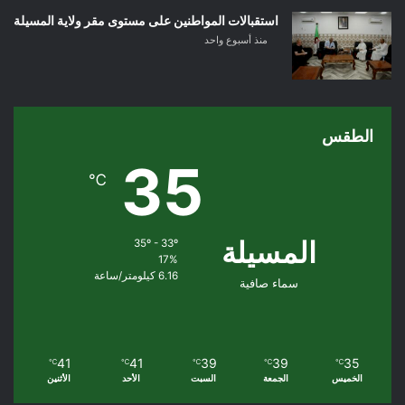
استقبالات المواطنين على مستوى مقر ولاية المسيلة
منذ أسبوع واحد
الطقس
35
℃
المسيلة
35º - 33º
17%
6.16 كيلومتر/ساعة
سماء صافية
41
41
39
39
35
℃
℃
℃
℃
℃
الخميس
الجمعة
السبت
الأحد
الأثنين