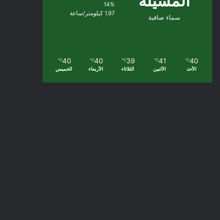
المسيلة
14%
1.97 كيلومتر/ساعة
سماء صافية
40
40
39
41
40
℃
℃
℃
℃
℃
الأحد
الأثنين
الثلاثاء
الأربعاء
الخميس