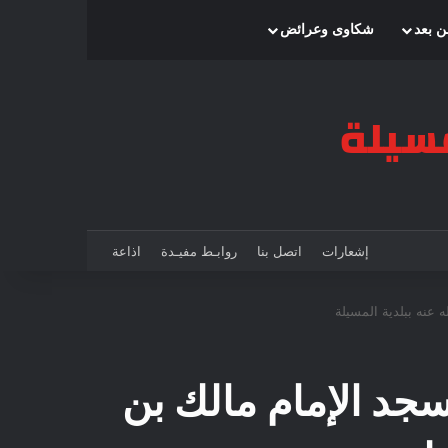
بحث عن
إضافة عمود جانبي
الوضع المظلم
ن بعد
شكاوى وعرائض
إشعارات
اتصل بنا
روابـط مفيـدة
اذاعة
 عنه ببلدية المسيلة
سجد الإمام مالك بن