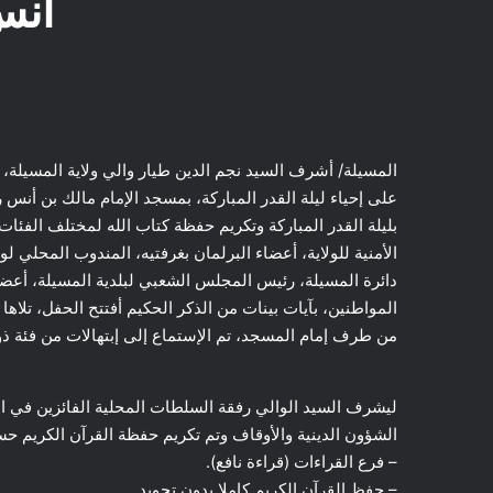
أنس
المسيلة/
على إحياء ليلة القدر المباركة، بمسجد الإمام مالك بن أنس 
بليلة القدر المباركة وتكريم حفظة كتاب الله لمختلف الفئا
الأمنية للولاية، أعضاء البرلمان بغرفتيه، المندوب المحلي لو
دائرة المسيلة، رئيس المجلس الشعبي لبلدية المسيلة، أعض
المواطنين، بآيات بينات من الذكر الحكيم أفتتح الحفل، تلاها
من طرف إمام المسجد، تم الإستماع إلى إبتهالات من فئة ذو
ليشرف السيد الوالي رفقة السلطات المحلية الفائزين في ال
الشؤون الدينية والأوقاف وتم تكريم حفظة القرآن الكريم ح
– فرع القراءات (قراءة نافع).
– حفظ القرآن الكريم كاملا بدون تجويد.