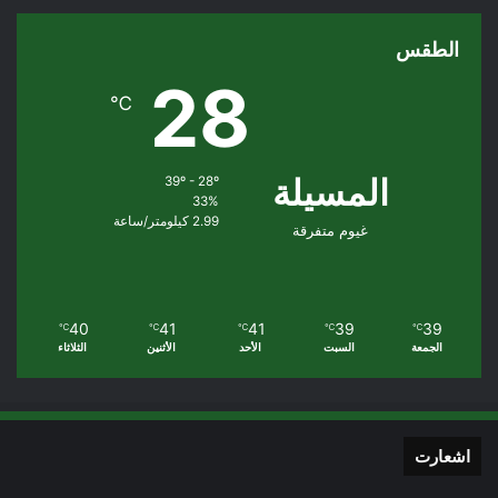
الطقس
28
℃
المسيلة
39º - 28º
33%
2.99 كيلومتر/ساعة
غيوم متفرقة
40
41
41
39
39
℃
℃
℃
℃
℃
الجمعة
السبت
الأحد
الأثنين
الثلاثاء
اشعارت