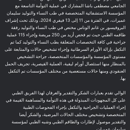
الجامعي مصطفى باشا المشارك في عملية التوأمة التاسعة مع
المؤسسة الاستشفائية المتخصصة في طب النساء والتوليد سليمان
عميرات، في الفترة من 11 إلى 13 فيفري 2024، وذلك تحت إشراف
البروفيسور بن غانم الوناس مختص في طب النساء والتوليد رفقة
طاقمه الطبي حيث تم فحص أزيد من 250 مريضة وإجراء 115 عملية
جراحية في كافة التخصصات المتعلقة بطب النساء والتوليد كما تم
التكفل بإزالة الأورام السرطانية وإجراء تشخيص حالات والمتابعة على
مستوى المؤسسة والمؤسسات المتخصصة، جراحة التشخيص
بالمنظار منها استئصال أورام ليفية، العملية القيصرية، تجريف الحمل
العنقودي ومنها حالات مستعصية من مختلف المؤسسات تم التكفل
بها.
الوالي تقدم بعبارات الشكر والتقدير والعرفان لهذا الفريق الطبي
على كل المجهودات المبذولة في هذه التوأمة والمساهمة القيمة في
إجراء العمليات الجراحية والتكفل بإجراء الفحوصات الطبية
المتخصصة وتشخيص مختلف الحالات المرضية، والشكر أيضا
والتقدير موصول لإطارات والطاقم الطبي وشبه الطبي لمؤسسة
سليمان عميرات.