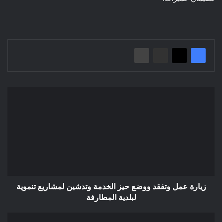
زيارة
عمل
وتفقد
ووضع
حيز
الخدمة
وتدشين
لمشاريع
تنموية
لبلدية
زيارة عمل وتفقد ووضع حيز الخدمة وتدشين لمشاريع تنموية
المطارفة
لبلدية المطارفة
منتدى