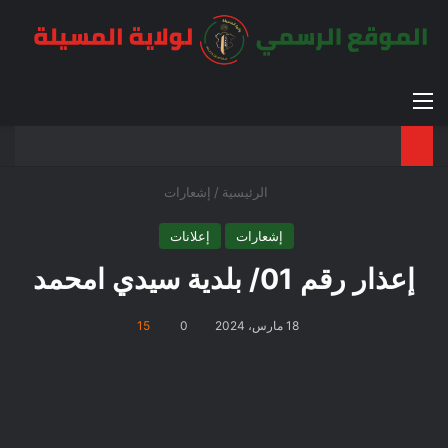
القائمة
بح
الوضع ا
الرئيسية
/
إشعارات
إشعارات
إعلانات
إعذار رقم 01/ بلدية سيدي امحمد
18 مارس، 2024
0
15