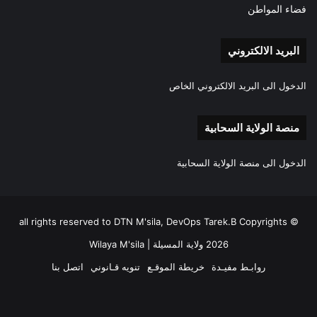
فضاء المواطن
البريد الالكتروني
الدخول الى البريد الالكتروني الخاص
منصة الولاية السحابية
الدخول الى منصة الولاية السحابية
all rights reserved to DTN M'sila, DevOps Tarek.B Copyrights ©
2026 ولاية المسيلة | Wilaya M'sila
روابـط مفيـدة
خريطة الموقـع
تنويه قـانوني
اتصل بنا
فيسبوك
‫X
‫YouTube
انستقرام