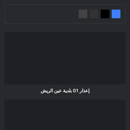
إعذار
01
بلدية
عين
الريش
إعذار 01 بلدية عين الريش
إعلان
عن
التصحيح
المنح
المؤقت/