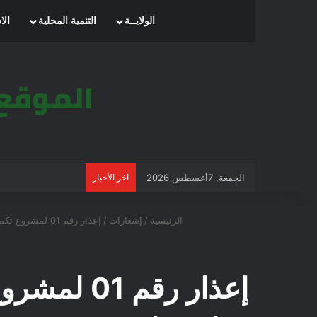
الرئيسية
الولايــة
التنمية المحلية
الا
الجمعة, 7أغسطس 2026
آخر الأخبار
الرئيسية
/
إشعارات
/
إعذار رقم 01 لمشروع تكملة أشغال الطرق للتجزئات الاجتماعية 400 قطعة طريق سيدي عامر بوسعادة/ مديرية التعمير والهندسة المعمارية والبناء لولاية المسيلة