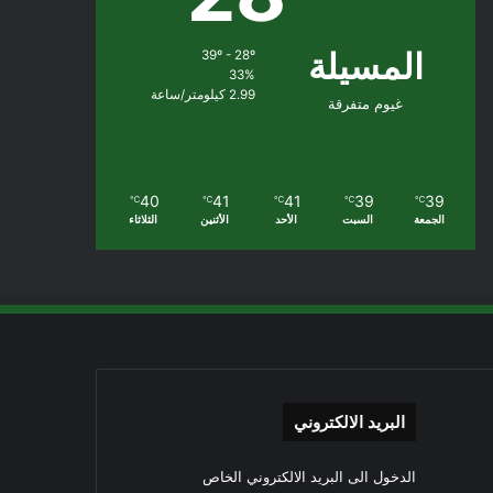
المسيلة
39º - 28º
33%
2.99 كيلومتر/ساعة
غيوم متفرقة
40
41
41
39
39
℃
℃
℃
℃
℃
الجمعة
السبت
الأحد
الأثنين
الثلاثاء
البريد الالكتروني
الدخول الى البريد الالكتروني الخاص