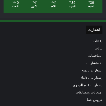
40
41
41
39
39
℃
℃
℃
℃
℃
الجمعة
السبت
الأحد
الأثنين
الثلاثاء
اشعارت
إعلانات
بيانات
المناقصات
الاستشارات
إشعارات بالمنح
إشعارات بالإلغاء
إشعارات عدم الجدوى
امتحانات ومسابقات
عروض عمل