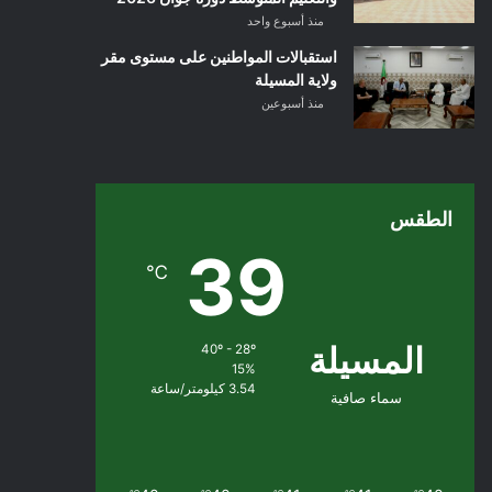
منذ أسبوع واحد
استقبالات المواطنين على مستوى مقر
ولاية المسيلة
منذ أسبوعين
الطقس
39
℃
المسيلة
40º - 28º
15%
3.54 كيلومتر/ساعة
سماء صافية