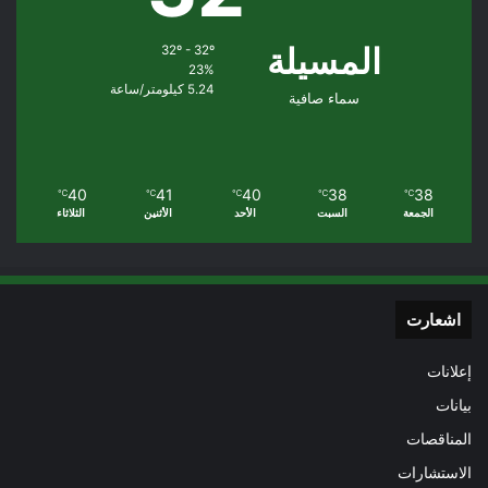
المسيلة
32º - 32º
23%
5.24 كيلومتر/ساعة
سماء صافية
40
41
40
38
38
℃
℃
℃
℃
℃
الجمعة
السبت
الأحد
الأثنين
الثلاثاء
اشعارت
إعلانات
بيانات
المناقصات
الاستشارات