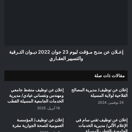
الجير
عن
منـح
مـؤقت
ليوم
23
جوان
2022
ديـوان
التـرقية
إعـلان عن منـح مـؤقت ليوم 23 جوان 2022 ديـوان التـرقية
والتسيير
والتسيير العقـاري
العقـاري
مقالات ذات صلة
إعلان عن توظيف/ مديرية المصالح
إعلان عن توظيف منشط جامعي
الفلاحية لولاية المسيلة
ومهندس ونفساني عيادي/ مديرية
الخدمات الجامعية المسيلة القطب
24 نوفمبر، 2024
16 أبريل، 2025
إعلان عن توظيف تقني سام في
إعلان عن توظيف/ المؤسسة
الإعلام الآلي/ مديرية الخدمات
العمومية للصحة الجوارية مقرة
الجامعية بالقطب المسيلة