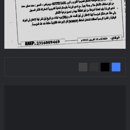
Mise
en
Demeure
N°1/
Direction
de
l'urbanisme