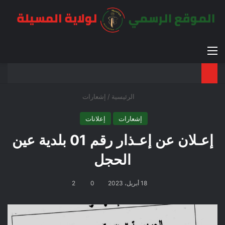
القائمة
بح
الوضع ا
الرئيسية
/
إشعارات
إشعارات
إعلانات
إعـلان عن إعـذار رقم 01 بلدية عين
الحجل
18 أبريل، 2023
0
2