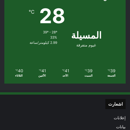
28
℃
المسيلة
39º - 28º
33%
2.99 كيلومتر/ساعة
غيوم متفرقة
40
41
41
39
39
℃
℃
℃
℃
℃
الجمعة
السبت
الأحد
الأثنين
الثلاثاء
اشعارت
إعلانات
بيانات