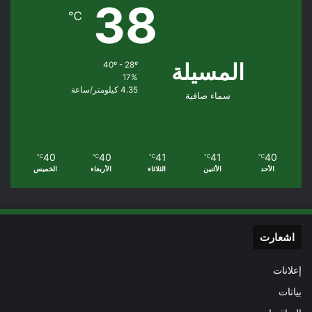
38
℃
المسيلة
40º - 28º
17%
4.35 كيلومتر/ساعة
سماء صافية
40
40
41
41
40
℃
℃
℃
℃
℃
الأحد
الأثنين
الثلاثاء
الأربعاء
الخميس
اشعارت
إعلانات
بيانات