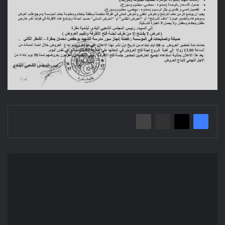
إعـلان
عن
استشارة
2023/11
بلدية
برهـوم