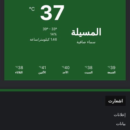
37
℃
المسيلة
39º - 33º
14%
1.46 كيلومتر/ساعة
سماء صافية
38
41
40
38
39
℃
℃
℃
℃
℃
الجمعة
السبت
الأحد
الأثنين
الثلاثاء
اشعارت
إعلانات
بيانات