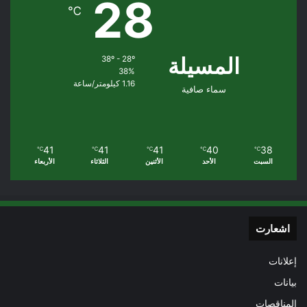
28
℃
المسيلة
38º - 28º
38%
1.16 كيلومتر/ساعة
سماء صافية
41
41
41
40
38
℃
℃
℃
℃
℃
السبت
الأحد
الأثنين
الثلاثاء
الأربعاء
اشعارت
إعلانات
بيانات
المناقصات