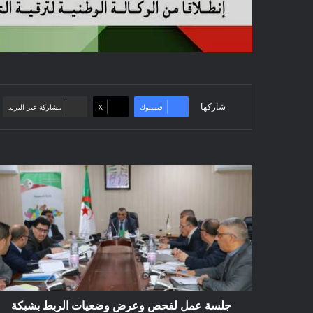
شاركها
فيسبوك
‫X
مشاركة عبر البريد
جلسة
عمل
لفحص
وعرض
وضعيات
الربط
بشبكة
الكهرباء
والغاز
جلسة عمل لفحص وعرض وضعيات الربط بشبكة