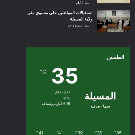
منذ 7 أيام
استقبالات المواطنين على مستوى مقر
ولاية المسيلة
منذ أسبوع واحد
الطقس
35
℃
المسيلة
35º - 33º
17%
6.16 كيلومتر/ساعة
سماء صافية
41
41
39
39
35
℃
℃
℃
℃
℃