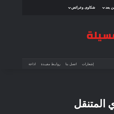
بحث عن
إضافة عمود جانبي
الوضع المظلم
ن بعد
شكاوى وعرائض
إشعارات
اتصل بنا
روابـط مفيـدة
اذاعة
ي المتنقل