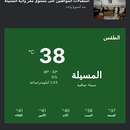
استقبالات المواطنين على مستوى مقر ولاية المسيلة
منذ أسبوع واحد
الطقس
38
℃
المسيلة
38º - 33º
12%
2.43 كيلومتر/ساعة
سماء صافية
41
41
40
38
37
℃
℃
℃
℃
℃
الجمعة
السبت
الأحد
الأثنين
الثلاثاء