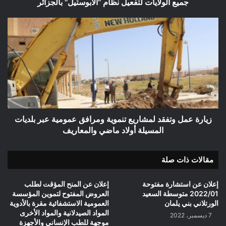
جميع
جميع الولايات لتفعيل نظام "الأبوستيل" بالجزائر
الولايات
لتفعيل
زيارة
نظام
عمل
"الأبوستيل"
وتفقد
بالجزائر
لمشاريع
تنموية
ومرافق
عمومية
عبر
بلديات
المسيلة
زيارة عمل وتفقد لمشاريع تنموية ومرافق عمومية عبر بلديات
أولاد
المسيلة أولاد ماضي والمعاريف
ماضي
والمعاريف
مقالات ذات صلة
إعلان عن استشارة مفتوحة
إعلان عن المنح المؤقت لطلب
2022/01 متوسطة السعيد
العروض المفتوح لتموين المؤسسة
الورتلاني بني يلمان
العمومية الاستشفائية مقرة بالأدوية
المواد الصيدلانية والمواد الأخرى
7 ديسمبر، 2022
موجهة للطب الإنساني والأجهزة