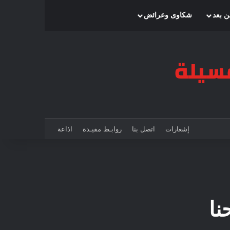
بحث عن
إضافة عمود جانبي
الوضع المظلم
ن بعد
شكاوى وعرائض
إشعارات
اتصل بنا
روابـط مفيـدة
اذاعة
نا