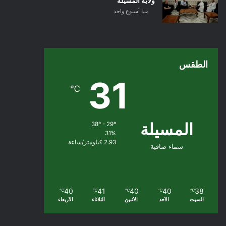
ولاية المسيلة
منذ أسبوع واحد
الطقس
31
℃
المسيلة
38º - 29º
31%
2.93 كيلومتر/ساعة
سماء صافية
40
41
40
40
38
℃
℃
℃
℃
℃
السبت
الأحد
الأثنين
الثلاثاء
الأربعاء