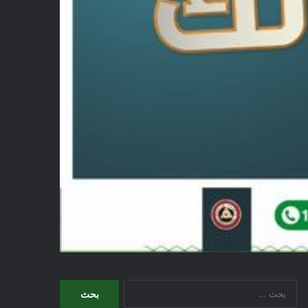
البحث
عن: