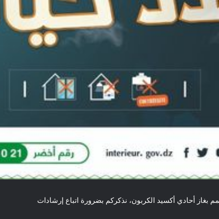
 بغاز أحادي أكسيد الكربون، نذكركم بضرورة اتباع إرشادات