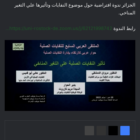
الجزائر ندوة افتراضية حول موضوع النفايات وتأثيرها علي التغير
المناخي.
رابط الندوة
https://uni-rostock-de.zoom.us/j/62121998742…