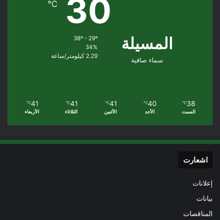
30
℃
المسيلة
38º - 29º
34%
2.29 كيلومتر/ساعة
سماء صافية
41
41
41
40
38
℃
℃
℃
℃
℃
السبت
الأحد
الأثنين
الثلاثاء
الأربعاء
اشعارت
إعلانات
بيانات
المناقصات