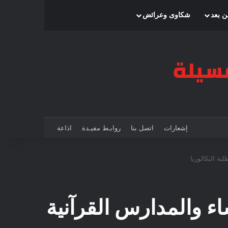
بحث عن
إضافة عمود جانبي
الوضع المظلم
ن بعد
شكاوى وعرائض
إشعارات
اتصل بنا
روابـط مفيـدة
اذاعة
ة البكالوريا
 والمدارس القرآنية