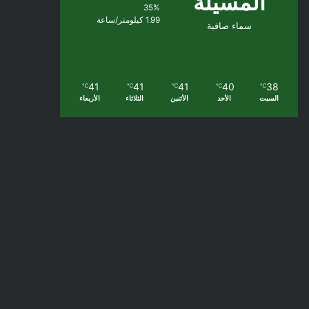
المسيلة
35%
1.99 كيلومتر/ساعة
سماء صافية
41
41
41
40
38
℃
℃
℃
℃
℃
السبت
الأحد
الأثنين
الثلاثاء
الأربعاء