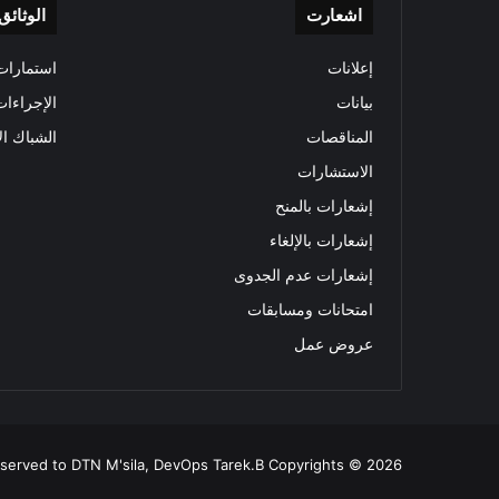
اشعارت
الوثائق
إعلانات
استمارات 
بيانات
الإجراءات
المناقصات
الشباك ال
الاستشارات
إشعارات بالمنح
إشعارات بالإلغاء
إشعارات عدم الجدوى
امتحانات ومسابقات
عروض عمل
all rights reserved to DTN M'sila, DevOps Tarek.B Copyrights © 2026 ولاية المسيلة 