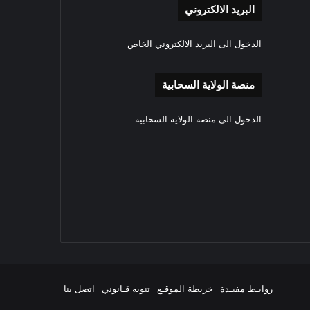
البريد الالكتروني
الدخول الى البريد الالكتروني الخاص
منصة الولاية السحابية
الدخول الى منصة الولاية السحابية
‫YouTube
انستقرام
روابـط مفيـدة
خريطة الموقـع
تنويه قـانوني
اتصل بنا